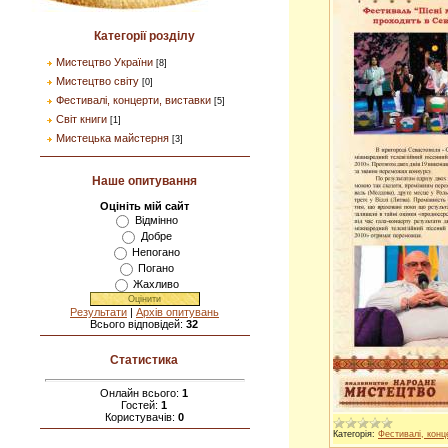
Категорії розділу
Мистецтво України
[8]
Мистецтво світу
[0]
Фестивалі, концерти, виставки
[5]
Світ книги
[1]
Мистецька майстерня
[3]
Наше опитування
Оцініть мій сайт
Відмінно
Добре
Непогано
Погано
Жахливо
Результати
|
Архів опитувань
Всього відповідей:
32
Статистика
Онлайн всього:
1
Гостей:
1
Користувачів:
0
Категорія:
Фестивалі, конц