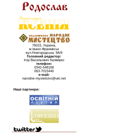
76015, Україна,
м.Івано-Франківськ
вул.Новгородська. 9А/9
Головний редактор:
Ігор Васильович Казімірко
телефон:
0342-548168
063-7015440
e-mail:
narodne-mystetstvo@ukr.net
Наші партнери: