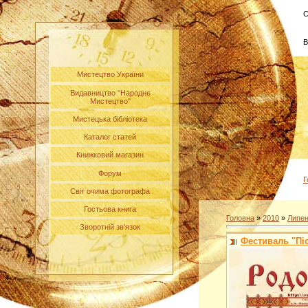
С
В
Мистецтво України
Видавництво "Народне
Мистецтво"
Мистецька бібліотека
Каталог статей
Книжковий магазин
Форум
Г
Світ очима фотографа
Гостьова книга
Головна
»
2010
»
Липе
Зворотній зв'язок
Фестиваль "Піс