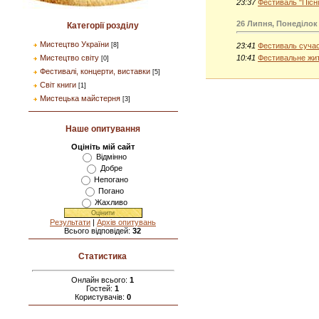
23:37
Фестиваль "Пісн
26 Липня, Понеділок
Категорії розділу
Мистецтво України
23:41
Фестиваль сучас
[8]
10:41
Фестивальне жи
Мистецтво світу
[0]
Фестивалі, концерти, виставки
[5]
Світ книги
[1]
Мистецька майстерня
[3]
Наше опитування
Оцініть мій сайт
Відмінно
Добре
Непогано
Погано
Жахливо
Результати
|
Архів опитувань
Всього відповідей:
32
Статистика
Онлайн всього:
1
Гостей:
1
Користувачів:
0