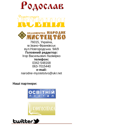
76015, Україна,
м.Івано-Франківськ
вул.Новгородська. 9А/9
Головний редактор:
Ігор Васильович Казімірко
телефон:
0342-548168
063-7015440
e-mail:
narodne-mystetstvo@ukr.net
Наші партнери: