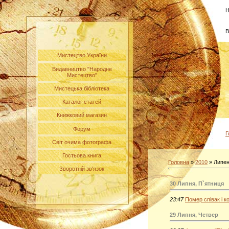
Н
В
Мистецтво України
Видавництво "Народне
Мистецтво"
Мистецька бібліотека
Каталог статей
Книжковий магазин
Форум
Г
Світ очима фотографа
Гостьова книга
Головна
»
2010
»
Липе
Зворотній зв'язок
30 Липня, П`ятниця
23:47
Помер співак і 
29 Липня, Четвер