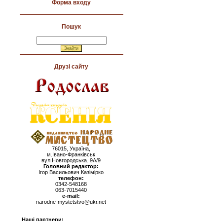
Форма входу
Пошук
Друзі сайту
76015, Україна,
м.Івано-Франківськ
вул.Новгородська. 9А/9
Головний редактор:
Ігор Васильович Казімірко
телефон:
0342-548168
063-7015440
e-mail:
narodne-mystetstvo@ukr.net
Наші партнери: