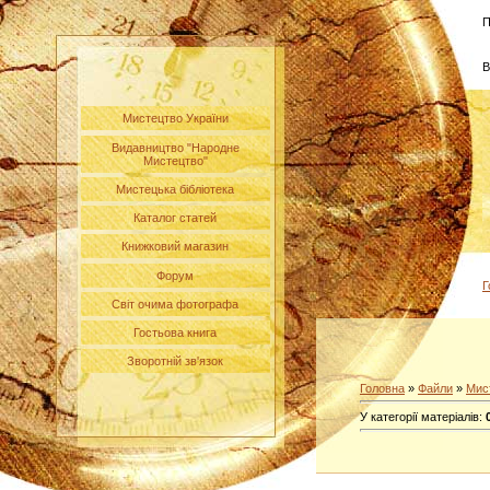
П
В
Мистецтво України
Видавництво "Народне
Мистецтво"
Мистецька бібліотека
Каталог статей
Книжковий магазин
Форум
Г
Світ очима фотографа
Гостьова книга
Зворотній зв'язок
Головна
»
Файли
»
Мис
У категорії матеріалів
: