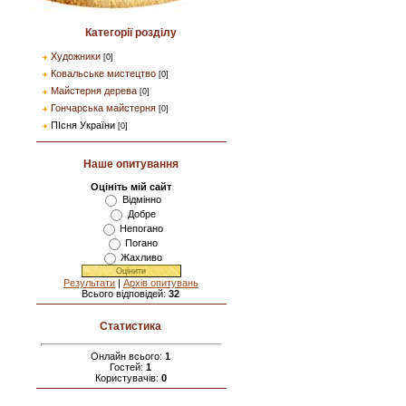
Категорії розділу
Художники
[0]
Ковальське мистецтво
[0]
Майстерня дерева
[0]
Гончарська майстерня
[0]
ПІсня України
[0]
Наше опитування
Оцініть мій сайт
Відмінно
Добре
Непогано
Погано
Жахливо
Результати
|
Архів опитувань
Всього відповідей:
32
Статистика
Онлайн всього:
1
Гостей:
1
Користувачів:
0