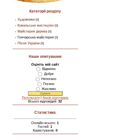
Категорії розділу
Художники
[0]
Ковальське мистецтво
[0]
Майстерня дерева
[0]
Гончарська майстерня
[0]
ПІсня України
[0]
Наше опитування
Оцініть мій сайт
Відмінно
Добре
Непогано
Погано
Жахливо
Результати
|
Архів опитувань
Всього відповідей:
32
Статистика
Онлайн всього:
1
Гостей:
1
Користувачів:
0