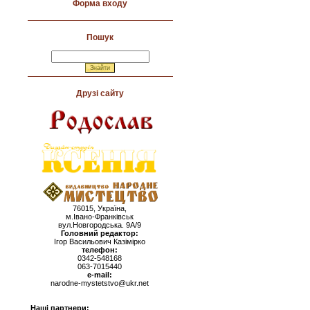
Форма входу
Пошук
Друзі сайту
76015, Україна,
м.Івано-Франківськ
вул.Новгородська. 9А/9
Головний редактор:
Ігор Васильович Казімірко
телефон:
0342-548168
063-7015440
e-mail:
narodne-mystetstvo@ukr.net
Наші партнери: