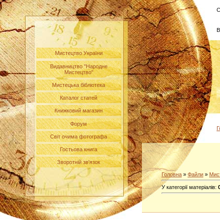
С
В
Мистецтво України
Видавництво "Народне
Мистецтво"
Мистецька бібліотека
Каталог статей
Книжковий магазин
Форум
Г
Світ очима фотографа
Гостьова книга
Зворотній зв'язок
Головна
»
Файли
»
Мис
У категорії матеріалів
: