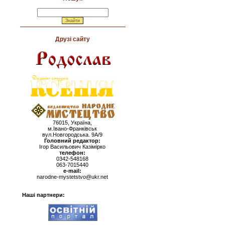
Друзі сайту
76015, Україна,
м.Івано-Франківськ
вул.Новгородська. 9А/9
Головний редактор:
Ігор Васильович Казімірко
телефон:
0342-548168
063-7015440
e-mail:
narodne-mystetstvo@ukr.net
Наші партнери: