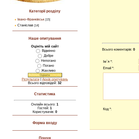
Категорії розділу
Івано-Франківськ
[15]
Станіслав
[14]
Наше опитування
Оцініть мій сайт
Всього коментарів
:
0
Відмінно
Добре
Непогано
Ім`я *:
Погано
Email *:
Жахливо
Результати
|
Архів опитувань
Всього відповідей:
32
Статистика
Онлайн всього:
1
Гостей:
1
Код *:
Користувачів:
0
Форма входу
Пошук