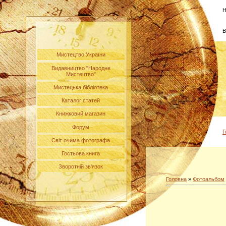
Н
В
Мистецтво України
Видавництво "Народне
Мистецтво"
Мистецька бібліотека
Каталог статей
Книжковий магазин
Форум
Г
Світ очима фотографа
Гостьова книга
Зворотній зв'язок
Головна
»
Фотоальбом