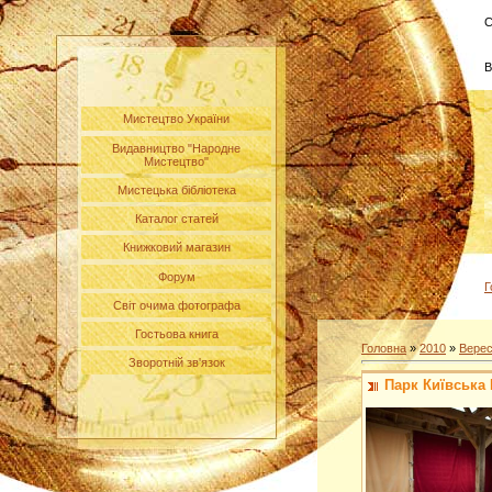
С
В
Мистецтво України
Видавництво "Народне
Мистецтво"
Мистецька бібліотека
Каталог статей
Книжковий магазин
Форум
Г
Світ очима фотографа
Гостьова книга
Головна
»
2010
»
Вере
Зворотній зв'язок
Парк Київська 