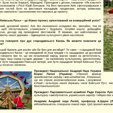
». Були посли Хорватії, Македонії. Приходили з дітьми, говорили: «Як класно!»
космонавтів з Росії Юрій Лончаков. На його прохання Київ сфотографували з
авих гостей було на фестивалі каскадерів: продюсери, актори, режисери,
кою симпатією і захопленням поставилися до проекту.
Київська Русь» – це бізнес-проект, орієнтований на комерційний успіх?
уховний проект. Але без економічної складової він, звичайно, теж не
 щоб обслуговувати, утримувати і будувати, потрібні кошти: добродійні,
тські, доходи від проведення фестивалів. Я вважаю, що найголовніше в
звитку нашої держави – підвищення культурного рівня населення.
сто говорите про дух стародавнього Києва. Як можете пояснити це
тя?
Кремль для росіян або Біг-Бен для англійців? Те саме – стародавній Київ
ародавнього Києва – це невидимий зв`язок предків з їх нащадками, це духовний
 говорити про те, що ми незалежний народ, маємо право на автентичність,
ідну нішу серед сусідніх держав – на належному культурному, ідеологічному,
ре бути нащадками Римської імперії, але бути нащадком імперії Київська Русь
нш почесно і велично.
Президент Національної Академії Наук України
Борис Патон (Україна):
«Проект вражає
грандіозністю задуму і масштабністю. Упевнений,
що він сприяє розповсюдженню знань і розумінню
історії і культури нашої держави часів Київської Русі, 
Константинополя».
Президент Парламентської асамблеї Ради Європи Луіс
культурну самобутність українського народу і підкреслює
Академік Академії наук Латвії, професор А.Цауне (Ла
відповідальність створити такий парк. Цей проект матиме р