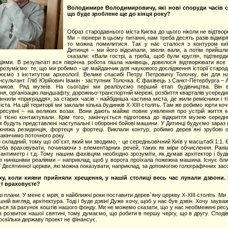
Володимире Володимировичу, які нові споруди часів с
що буде зроблене ще до кінця року?
Образ стародавнього міста Києва до цього ніколи не відтво
Ми – піонери в цьому питанні, нам треба десять разів відміря
то можна помилитися. Так у нас сталося з контуром киї
Дитинця – ми його відсипали, звели вали, а потім прийшли
сказали: «Вали гострі, а треба, щоб були круглі», підтвер
ціями. В результаті вся піврічна робота пішла нанівець, довелося відтворювати все
озуміємо: те, що ми робимо - це майданчик для наукового дослідження історії старо
юємо з інститутом археології. Велике спасибі Петру Петровичу Толочку, він для н
сультант. Гліб Юрійович Івакін - заступник Толочка. Є фахівець з Санкт-Петербурга – 
ников. Ряд музеїв. На сьогодні ми реалізуємо перший етап будівництва. Він 
я, організацію ландшафту, дорожньо-транспортній мережі, розбиття кварталів усередин
нчили «приграддя», за старих часів - найбідніша частина міста, де жили ремісники і ті
ста. На цій території ми заклали кілька будинків X-XIII століть. Там же робимо юрти кочі
пересувні – на великих возах. Вони дають майже повне уявлення про устрій життя к
 тісно контактували. Крім того, закінчується підготовка до відкриття музею середн
ам будуть представлені наступальні і оборонні бойові машини. У Дитинці будуємо зараз
княжа резиденція, фортеця у фортеці. Виклали контур, робимо дерев`яні зрубові о
акінчимо поточного року.
адний, тому що об`єкт, який ми зводимо, - це середньовічний Київ у масштабі 1:1. 
реба враховувати, починаючи з елементарних речей, таких як міри обчислення. Рані
 сантиметр і т.д. Тому нашим фахівцям необхідно зрозуміти, як думав архітектор і буд
и з нинішніми реаліями – наприклад, щоб у ворота проїхала пожежна машина. Існує бл
ії Десятинної церкви, які можна показувати, наприклад, за допомогою голографічних засо
ху, коли кияни прийняли хрещення, у нашій столиці весь час лунали дзвони.
т враховуєте?
ни. У мене є мрія, в найближчі роки поставити дерев`яну церкву X-XIII століть. Ми
шній вигляд, архітектура. Тоді і буде дзвін! Дуже хочу, щоб у нас був дзвін. Хочу заува
ься за рахунок коштів нашого фонду. Ми не можемо сказати, що у нас необмежені ресу
 розвиток нашої святині, тому думаємо, що робити в першу чергу, що в другу. Споді
, оскільки державу проект не фінансує.