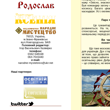
кажу: «Звісно, знаємо
Був командир загону 
космосу. Багато цік
каскадери. Усі з вели
Парк «
Це гуманітарний, д
розвинеться. На те,
спонсорські, мецена
нинішньому періоді ро
76015, Україна,
м.Івано-Франківськ
Ви ча
вул.Новгородська. 9А/9
понят
Головний редактор:
Ігор Васильович Казімірко
Що таке московський 
телефон:
для українців. Дух ст
0342-548168
зв`язок, що дозволяє
063-7015440
маємо право зайняти г
e-mail:
освітньому рівні. Доб
narodne-mystetstvo@ukr.net
– це співмірно, не ме
Наші партнери: