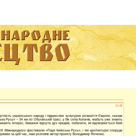
11:48
тність українського народу і підкреслює культурне розмаїття Європи, сказав
ька Русь» – 34 км по Обухівській трасі, у бік села Копачів, мабуть уже знають
кають інтерес, бажання відчути дух предків, побачити, як відтворюється Київ
I Міжнародного фестивалю «Парк Київська Русь», і які архітектурні споруди
ержави за цей час, нам розповів автор проекту Володимир Янченко.