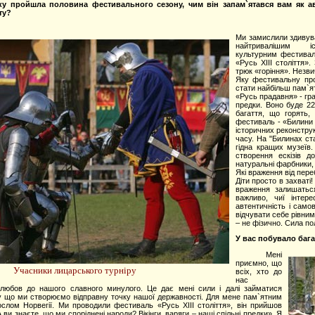
ку пройшла половина фестивального сезону, чим він запам`ятався вам як а
ту?
Ми замислили здивува
найтривалішим іст
культурним фестивал
«Русь XIII століття»
трюк «горіння». Незв
Яку фестивальну про
стати найбільш пам`я
«Русь прадавня» - гра
предки. Воно буде 22
багаття, що горять,
фестиваль - «Билини с
історичних реконструк
часу. На "Билинах ст
гідна кращих музеїв
створення ескізів д
натуральні фарбники, 
Які враження від пере
Діти просто в захваті!
враження залишаться
важливо, чиї інтер
автентичність і само
відчувати себе рівним
– не фізично. Сила поля
У вас побувало бага
Мені
приємно, що
Учасники лицарського турніру
всіх, хто до
нас
 любов до нашого славного минулого. Це дає мені сили і далі займатися
у що ми створюємо відправну точку нашої державності. Для мене пам`ятним
слом Норвегії. Ми проводили фестиваль «Русь XIII століття», він прийшов
А ви знаєте, що ми споріднені народи? Вікінги, варяги – наші спільні предки». Я