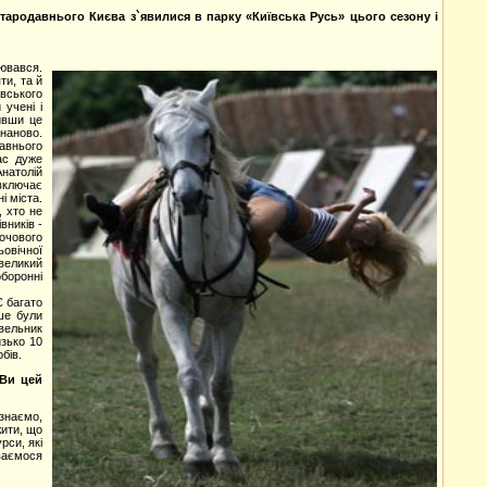
тародавнього Києва з`явилися в парку «Київська Русь» цього сезону і
рювався.
ти, та й
вського
 учені і
дивши це
 наново.
давнього
ас дуже
Анатолій
включає
і міста.
, хто не
вників -
очового
ьовічної
 великий
боронні
Є багато
ше були
івельник
изько 10
бів.
 Ви цей
 знаємо,
жити, що
рси, які
ваємося