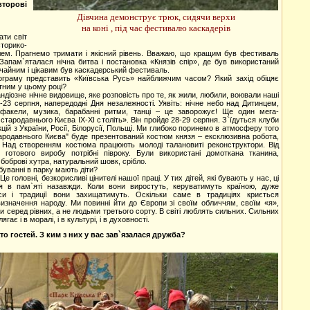
второві
Дівчина демонструє трюк, сидячи верхи
на коні , під час фестивалю каскадерів
ти світ
орико-
ем. Прагнемо тримати і якісний рівень. Вважаю, що кращим був фестиваль
. Запам`яталася нічна битва і постановка «Князів спір», де був використаний
ичайним і цікавим був каскадерський фестиваль.
граму представить «Київська Русь» найближчим часом? Який захід обіцяє
тним у цьому році?
ндіозне нічне видовище, яке розповість про те, як жили, любили, воювали наші
-23 серпня, напередодні Дня незалежності. Уявіть: нічне небо над Дитинцем,
 факели, музика, барабанні ритми, танці – це заворожує! Ще один мега-
тародавнього Києва IX-XI століть». Він пройде 28-29 серпня. З`їдуться клуби
цій з України, Росії, Білорусії, Польщі. Ми глибоко поринемо в атмосферу того
ародавнього Києва" буде презентований костюм князя – ексклюзивна робота,
. Над створенням костюма працюють молоді талановиті реконструктори. Від
о готового виробу потрібні півроку. Були використані домоткана тканина,
боброві хутра, натуральний шовк, срібло.
буванні в парку мають діти?
 Це головні, безкорисливі цінителі нашої праці. У тих дітей, які бувають у нас, ці
 в пам`яті назавжди. Коли вони виростуть, керуватимуть країною, дуже
еси і традиції вони захищатимуть. Оскільки саме в традиціях криється
визначення народу. Ми повинні йти до Європи зі своїм обличчям, своїм «я»,
и серед рівних, а не людьми третього сорту. В світі люблять сильних. Сильних
гає і в моралі, і в культурі, і в духовності.
то гостей. З ким з них у вас зав`язалася дружба?