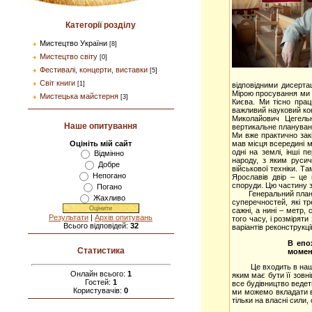
Категорії розділу
Мистецтво України
[8]
Мистецтво світу
[0]
Фестивалі, концерти, виставки
[5]
Світ книги
[1]
відповідними дисерта
Мірою просування ми р
Мистецька майстерня
[3]
Києва. Ми тісно прац
важливий науковий кон
Миколайович Цегель
Наше опитування
вертикальне плануванн
Ми вже практично закі
мав місця всередині мі
Оцініть мій сайт
одні на землі, інші 
Відмінно
народу, з яким русичі
Добре
військової техніки. Т
Непогано
Ярославів двір – це 
споруди. Цю частину з
Погано
Генеральний план скл
Жахливо
суперечностей, які т
сажні, а нині – метр,
Результати
|
Архів опитувань
того часу, і розмірят
Всього відповідей:
32
варіантів реконструкц
В епо
Статистика
момен
Це входить в наші пла
Онлайн всього:
1
яким має бути її зовні
Гостей:
1
все будівництво ведет
Користувачів:
0
ми можемо вкладати в
тільки на власні сили