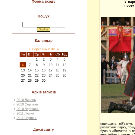
Форма входу
У пар
проек
Пошук
Календар
«
Вересень 2010
»
Пн
Вт
Ср
Чт
Пт
Сб
Нд
1
2
3
4
5
6
7
8
9
10
11
12
13
14
15
16
17
18
19
20
21
22
23
24
25
26
27
28
29
30
Архів записів
2010 Липень
2010 Серпень
2010 Вересень
2011 Лютий
2011 Червень
приходить, об`єднує
розвитком парку, том
Друзі сайту
було знайомство з по
неофіційно і сказав: «