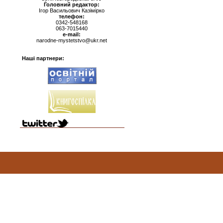
Головний редактор:
Ігор Васильович Казімірко
телефон:
0342-548168
063-7015440
e-mail:
narodne-mystetstvo@ukr.net
Наші партнери: