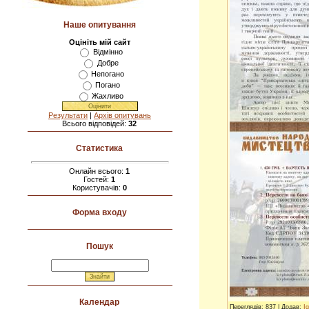
Наше опитування
Оцініть мій сайт
Відмінно
Добре
Непогано
Погано
Жахливо
Результати
|
Архів опитувань
Всього відповідей:
32
Статистика
Онлайн всього:
1
Гостей:
1
Користувачів:
0
Форма входу
Пошук
Календар
Переглядів
: 837 |
Додав
:
Ig