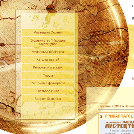
С
В
Мистецтво України
Видавництво "Народне
Мистецтво"
Мистецька бібліотека
Каталог статей
Книжковий магазин
Форум
Г
Світ очима фотографа
Гостьова книга
Зворотній зв'язок
Головна
»
2011
»
Черве
ПРИКАРПАТСЬК