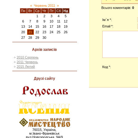
«
Червень 2011
»
Всього коментарів
:
0
Пн
Вт
Ср
Чт
Пт
Сб
Нд
1
2
3
4
5
Ім`я *:
6
7
8
9
10
11
12
Email *:
13
14
15
16
17
18
19
20
21
22
23
24
25
26
27
28
29
30
Архів записів
2010 Серпень
2011 Червень
2015 Лютий
Код *:
Друзі сайту
76015, Україна,
м.Івано-Франківськ
вул.Новгородська. 9А/9