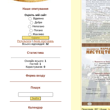
Наше опитування
Оцініть мій сайт
Відмінно
Добре
Непогано
Погано
Жахливо
Результати
|
Архів опитувань
Всього відповідей:
32
Статистика
Онлайн всього:
1
Гостей:
1
Користувачів:
0
Форма входу
Пошук
Календар
Переглядів
: 887 |
Додав
:
Ig