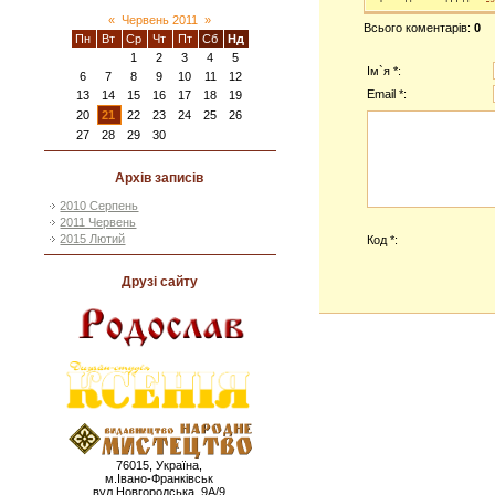
«
Червень 2011
»
Всього коментарів
:
0
Пн
Вт
Ср
Чт
Пт
Сб
Нд
1
2
3
4
5
Ім`я *:
6
7
8
9
10
11
12
Email *:
13
14
15
16
17
18
19
20
21
22
23
24
25
26
27
28
29
30
Архів записів
2010 Серпень
2011 Червень
2015 Лютий
Код *:
Друзі сайту
76015, Україна,
м.Івано-Франківськ
вул.Новгородська. 9А/9