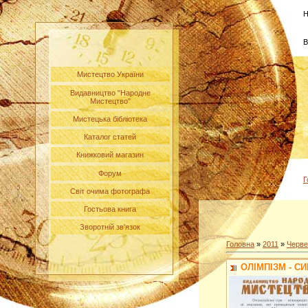
Н
В
Мистецтво України
Видавництво "Народне
Мистецтво"
Мистецька бібліотека
Каталог статей
Книжковий магазин
Форум
Г
Світ очима фотографа
Гостьова книга
Зворотній зв'язок
Головна
»
2011
»
Черве
ОЛІМПІЗМ - С