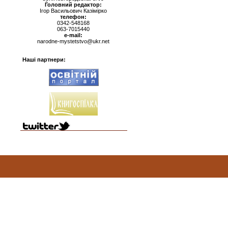
Головний редактор:
Ігор Васильович Казімірко
телефон:
0342-548168
063-7015440
e-mail:
narodne-mystetstvo@ukr.net
Наші партнери: